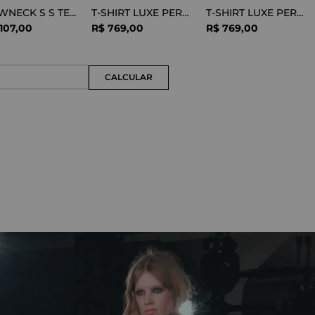
CREWNECK S S TEE COTTON BLACK
T-SHIRT LUXE PERFORMANCE WHITE
T-SHIRT LUXE PERFORMANCE BLACK
107
,
00
R$
769
,
00
R$
769
,
00