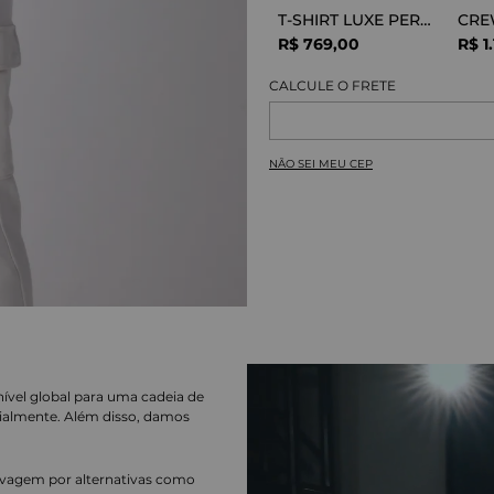
T-SHIRT LUXE PERFOR GREY MELANGE
R$
769
,
00
R$
1
.
NÃO SEI MEU CEP
nível global para uma cadeia de
ialmente. Além disso, damos
lavagem por alternativas como