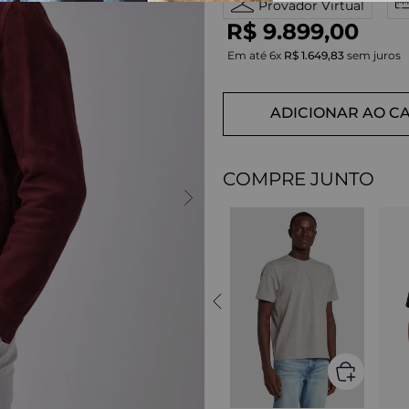
Provador Virtual
R$
9
.
899
,
00
Em até
6
x
R$
1
.
649
,
83
sem juros
ADICIONAR AO C
COMPRE JUNTO