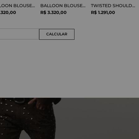
BALLOON BLOUSE SILK OPTICAL WHITE
BALLOON BLOUSE VISCOSE SNAKE
TWISTED SHOULDER TEE LYOCELL BLACK
.
320
,
00
R$
3
.
320
,
00
R$
1
.
291
,
00