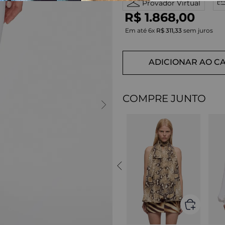
Provador Virtual
R$
1
.
868
,
00
Em até
6
x
R$
311
,
33
sem juros
ADICIONAR AO C
COMPRE JUNTO