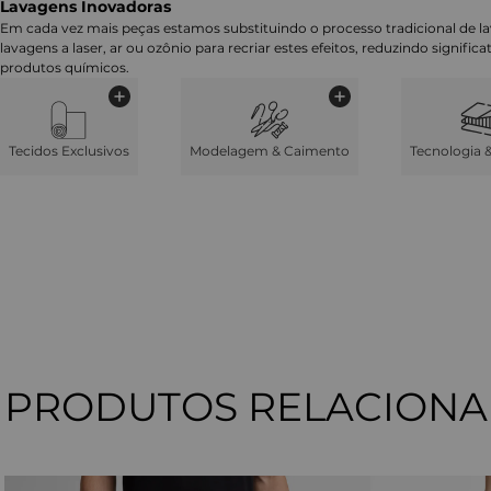
Lavagens Inovadoras
Em cada vez mais peças estamos substituindo o processo tradicional de 
lavagens a laser, ar ou ozônio para recriar estes efeitos, reduzindo signifi
produtos químicos.
Tecidos Exclusivos
Modelagem & Caimento
Tecnologia 
PRODUTOS RELACION