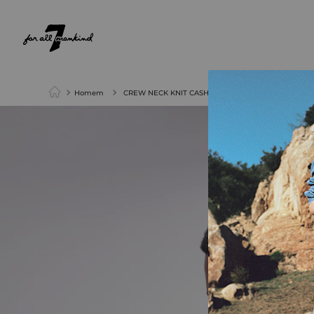
NEW ARRIVALS
PARA ELA
PARA ELE
Homem
CREW NECK KNIT CASHMERE STITCH BLACK