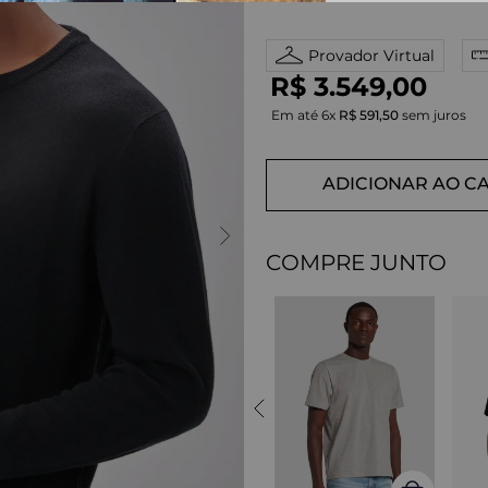
Provador Virtual
R$
3
.
549
,
00
Em até
6
x
R$
591
,
50
sem juros
ADICIONAR AO C
COMPRE JUNTO