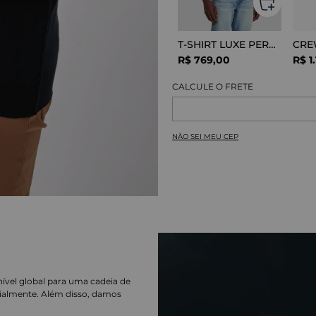
T-SHIRT LUXE PERFOR GREY MELANGE
R$
769
,
00
R$
1
.
NÃO SEI MEU CEP
nível global para uma cadeia de
ialmente. Além disso, damos