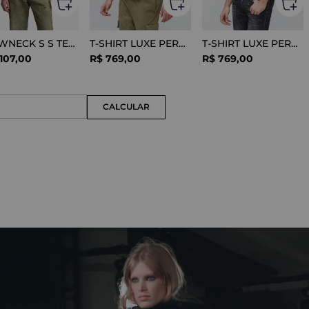
CREWNECK S S TEE COTTON BLACK
T-SHIRT LUXE PERFORMANCE WHITE
T-SHIRT LUXE PERFORMANCE BLACK
107
,
00
R$
769
,
00
R$
769
,
00