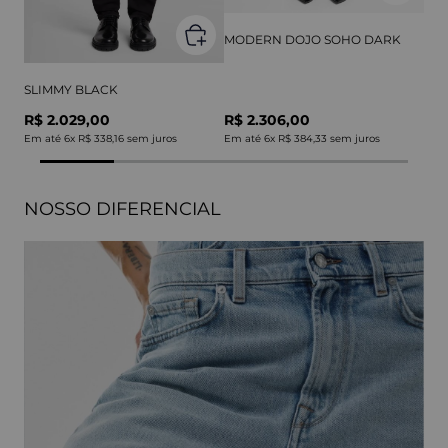
MODERN DOJO SOHO DARK
SLIMMY BLACK
R$ 2.029,00
R$ 2.306,00
Em até
6
x
R$ 338,16
sem juros
Em até
6
x
R$ 384,33
sem juros
NOSSO DIFERENCIAL