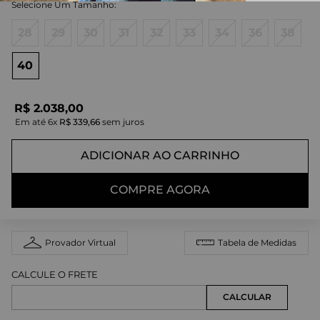
28
29
30
31
32
33
34
36
38
40
R$
2
.
038
,
00
Em até
6
x
R$
339
,
66
sem juros
ADICIONAR AO CARRINHO
COMPRE AGORA
Provador Virtual
Tabela de Medidas