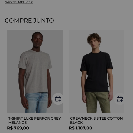
NÃO SEI MEU CEP
COMPRE JUNTO
T-SHIRT LUXE PERFOR GREY
CREWNECK S S TEE COTTON
MELANGE
BLACK
R$
769
,
00
R$
1
.
107
,
00