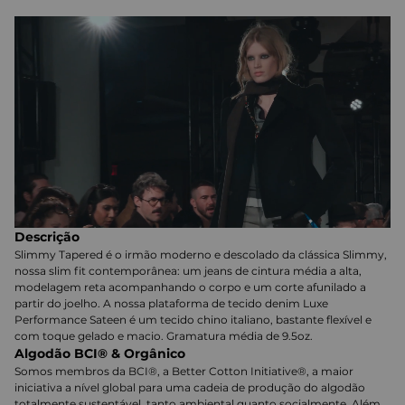
Descrição
Slimmy Tapered é o irmão moderno e descolado da clássica Slimmy,
nossa slim fit contemporânea: um jeans de cintura média a alta,
modelagem reta acompanhando o corpo e um corte afunilado a
partir do joelho. A nossa plataforma de tecido denim Luxe
Performance Sateen é um tecido chino italiano, bastante flexível e
com toque gelado e macio. Gramatura média de 9.5oz.
Algodão BCI® & Orgânico
Somos membros da BCI®, a Better Cotton Initiative®, a maior
iniciativa a nível global para uma cadeia de produção do algodão
totalmente sustentável, tanto ambiental quanto socialmente. Além