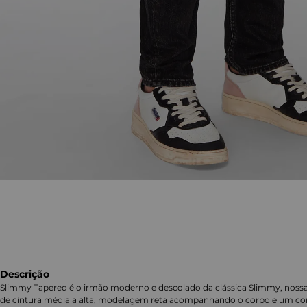
Descrição
Slimmy Tapered é o irmão moderno e descolado da clássica Slimmy, nossa
de cintura média a alta, modelagem reta acompanhando o corpo e um corte 