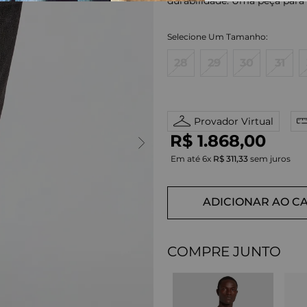
durabilidade. Uma peça para u
28
29
30
31
Provador Virtual
R$
1
.
868
,
00
Em até
6
x
R$
311
,
33
sem juros
ADICIONAR AO C
COMPRE JUNTO