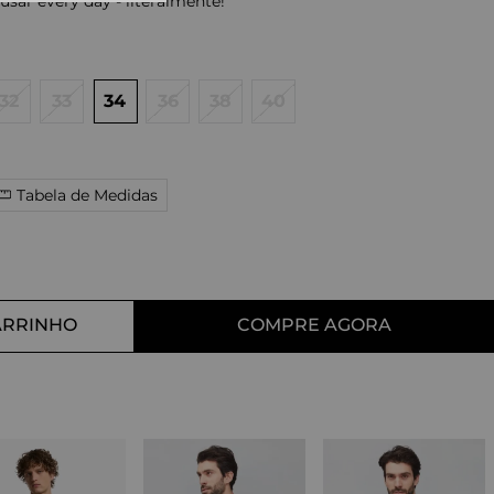
sar every day - literalmente!
10
º
tess
32
33
34
36
38
40
Tabela de Medidas
ARRINHO
COMPRE AGORA