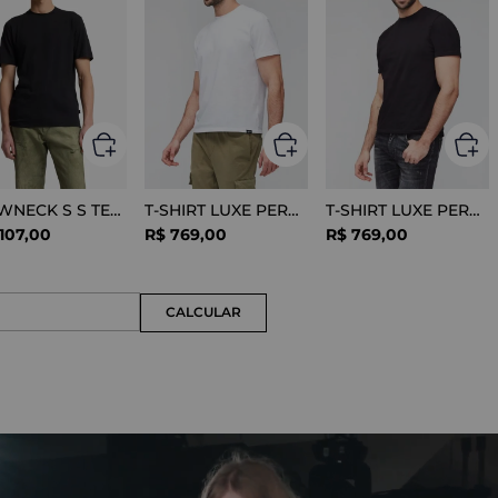
CREWNECK S S TEE COTTON BLACK
T-SHIRT LUXE PERFORMANCE WHITE
T-SHIRT LUXE PERFORMANCE BLACK
107
,
00
R$
769
,
00
R$
769
,
00