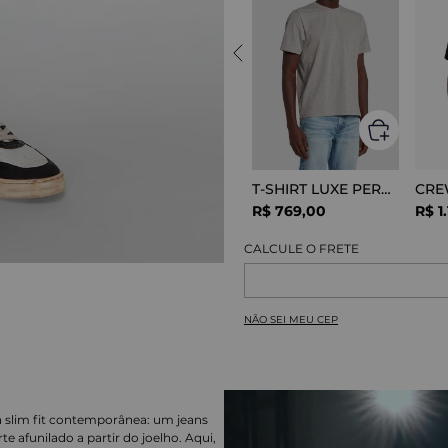
T-SHIRT LUXE PERFOR GREY MELANGE
R$
769
,
00
R$
1
.
NÃO SEI MEU CEP
 slim fit contemporânea: um jeans
afunilado a partir do joelho. Aqui,