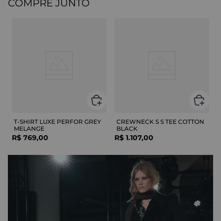
COMPRE JUNTO
T-SHIRT LUXE PERFOR GREY
CREWNECK S S TEE COTTON
MELANGE
BLACK
R$
769
,
00
R$
1
.
107
,
00