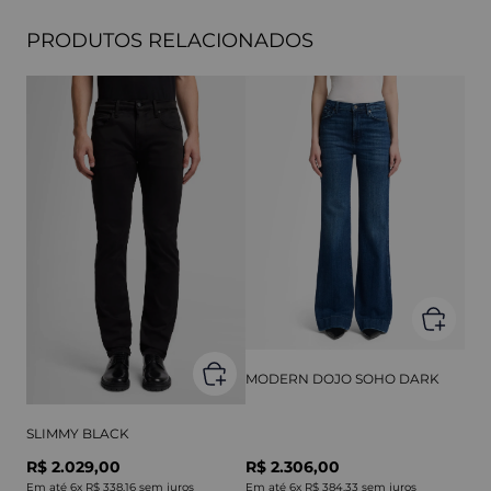
PRODUTOS RELACIONADOS
MODERN DOJO SOHO DARK
SLIMMY BLACK
R$ 2.029,00
R$ 2.306,00
Em até
6
x
R$ 338,16
sem juros
Em até
6
x
R$ 384,33
sem juros