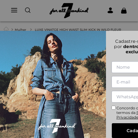
Mulher
LUXE VINATGE HIGH WAIST SLIM KICK IN WILD FLEUR
Cadastre-
1
|
4
por
dentr
exclu
LUXE VINATGE HIGH WAIST SLIM KICK IN WILD
FLEUR
24
25
26
28
29
30
31
32
Concordo 
termos da
Privacidad
Cada